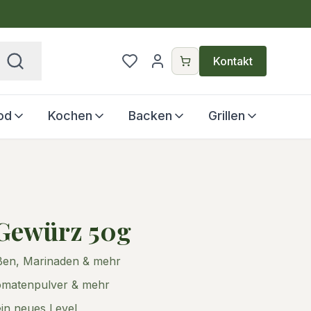
€
Kontakt
od
Kochen
Backen
Grillen
 Gewürz 50g
oßen, Marinaden & mehr
Tomatenpulver & mehr
ein neues Level