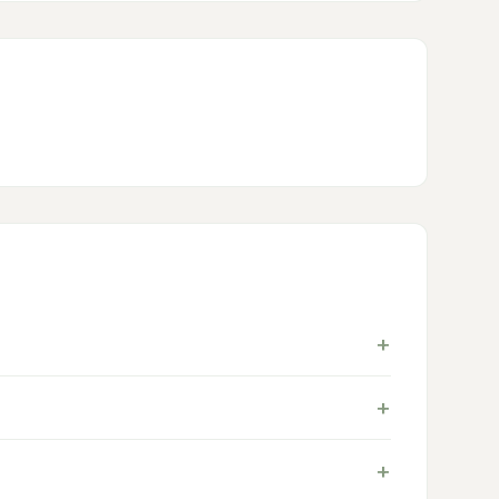
+
+
+