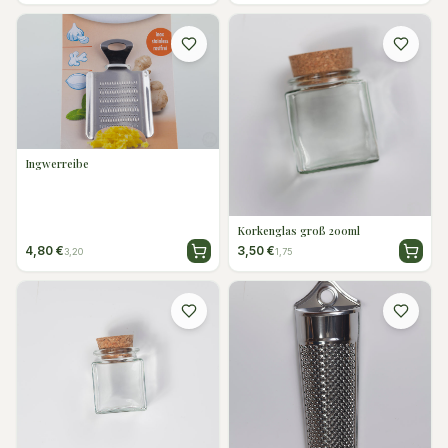
Ingwerreibe
Korkenglas groß 200ml
4,80 €
3,50 €
3,20
1,75