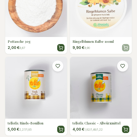
Pottasche 30g
Ringelblumen Salbe 100ml
2,00 €
9,90 €
6,67
9,90
tellofix Rinds-Bouillon
tellofix Classic - Allwürzmittel
5,00 €
4,00 €
2,27/1,85
1,82/1,48/1,22