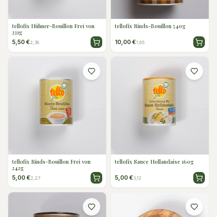
tellofix Hühner-Bouillon Frei von
tellofix Rinds-Bouillon 540g
231g
5,50 €
10,00 €
2,38
1,85
tellofix Rinds-Bouillon Frei von
tellofix Sauce Hollandaise 160g
242g
5,00 €
5,00 €
2,27
3,12