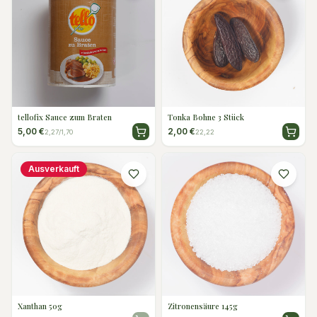
tellofix Sauce zum Braten
Tonka Bohne 3 Stück
5,00 €
2,00 €
2,27/1,70
22,22
Ausverkauft
Xanthan 50g
Zitronensäure 145g