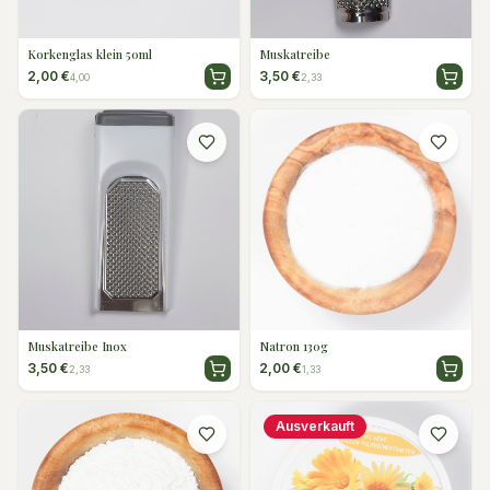
Korkenglas klein 50ml
Muskatreibe
2,00 €
3,50 €
4,00
2,33
Muskatreibe Inox
Natron 130g
3,50 €
2,00 €
2,33
1,33
Ausverkauft