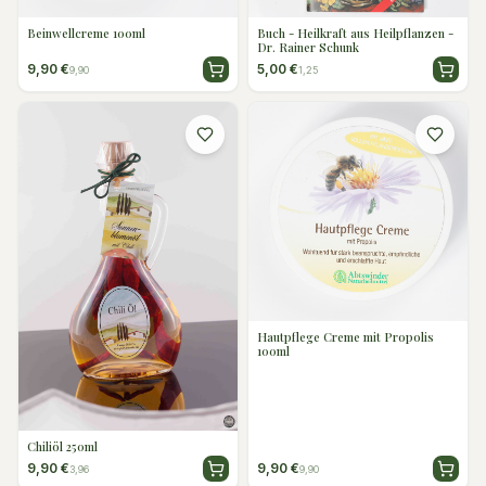
Beinwellcreme 100ml
Buch - Heilkraft aus Heilpflanzen -
Dr. Rainer Schunk
9,90 €
5,00 €
9,90
1,25
Hautpflege Creme mit Propolis
100ml
Chiliöl 250ml
9,90 €
9,90 €
3,96
9,90