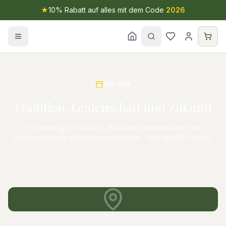
★
10% Rabatt auf alles mit dem Code
2026
Seit 1985
Tradition, Leidenschaft und Zukunft
Hochwertige Produkte, ehrliches Handwerk und die
Leidenschaft für Gewürze und Kräuter – seit fast 40 Jahren.