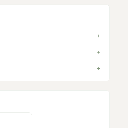
+
+
+