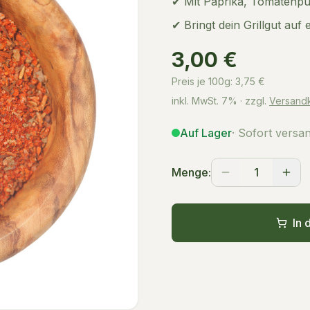
✔ Mit Paprika, Tomatenpu
✔ Bringt dein Grillgut auf 
3,00 €
Preis je 100g:
3,75
€
inkl. MwSt.
7%
· zzgl.
Versand
Auf Lager
· Sofort versa
Menge:
1
In 