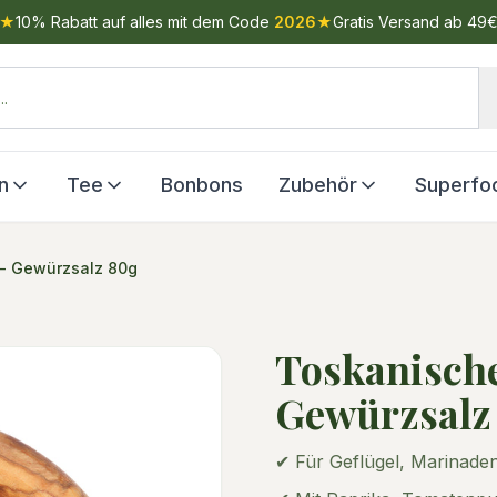
★
10% Rabatt auf alles mit dem Code
2026
★
Gratis Versand ab 49
n
Tee
Bonbons
Zubehör
Superfo
- Gewürzsalz 80g
Toskanisch
Gewürzsalz
✔ Für Geflügel, Marinade