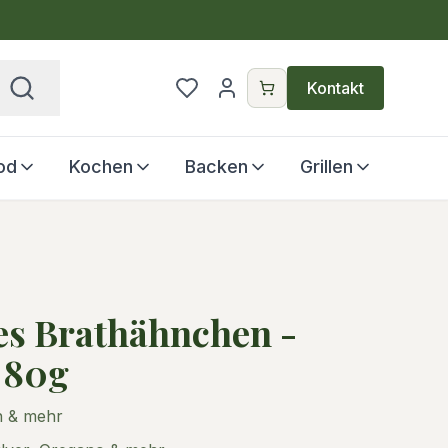
€
Kontakt
od
Kochen
Backen
Grillen
es Brathähnchen -
 80g
n & mehr