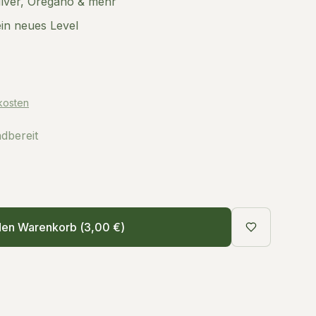
lver, Oregano & mehr
ein neues Level
kosten
ndbereit
den Warenkorb (
3,00 €
)