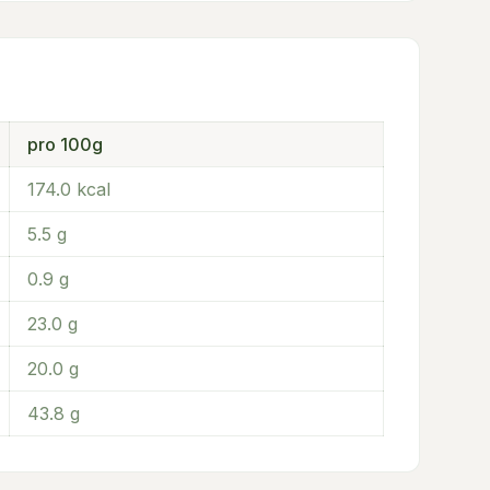
pro 100g
174.0
kcal
5.5
g
0.9
g
23.0
g
20.0
g
43.8
g