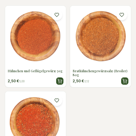
Hähnchen und Geflügelgewürz 50g
Brathähnchengewürzsalz (Broiler)
80g
2,50 €
2,50 €
5,00
3,12