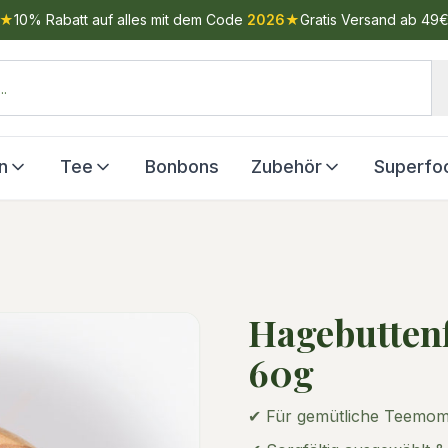
★
10% Rabatt auf alles mit dem Code
2026
★
Gratis Versand ab 49
n
Tee
Bonbons
Zubehör
Superfo
Hagebutten
60g
✔ Für gemütliche Teemom