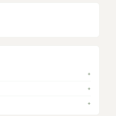
+
+
+