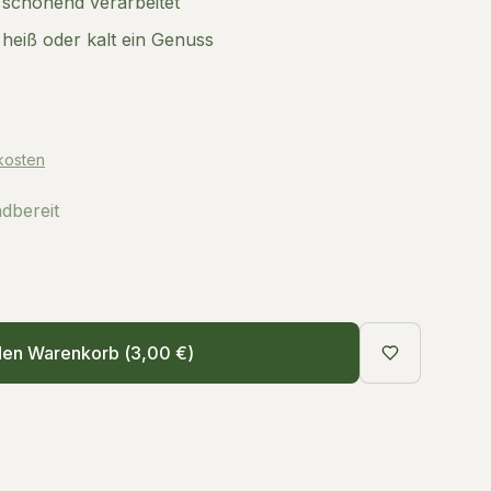
 schonend verarbeitet
 heiß oder kalt ein Genuss
kosten
ndbereit
den Warenkorb (
3,00 €
)