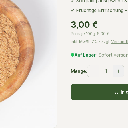
✔ Sorgfältig ausgewählt &
✔ Fruchtige Erfrischung –
3,00 €
Preis je 100g:
5,00
€
inkl. MwSt.
7%
· zzgl.
Versand
Auf Lager
· Sofort versa
Menge:
1
In 