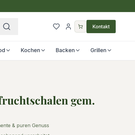
€
Kontakt
od
Kochen
Backen
Grillen
fruchtschalen gem.
ente & puren Genuss