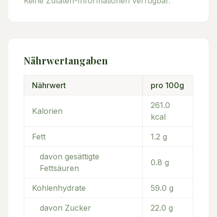
Keine Zutaten-Informationen verfügbar.
Nährwertangaben
Nährwert
pro 100g
261.0
Kalorien
kcal
Fett
1.2
g
davon gesättigte
0.8
g
Fettsäuren
Kohlenhydrate
59.0
g
davon Zucker
22.0
g