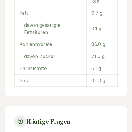
kcal
Fett
0.7
g
davon gesättigte
0.1
g
Fettsäuren
Kohlenhydrate
86.0
g
davon Zucker
71.0
g
Ballaststoffe
6.1
g
Salz
0.03
g
Häufige Fragen