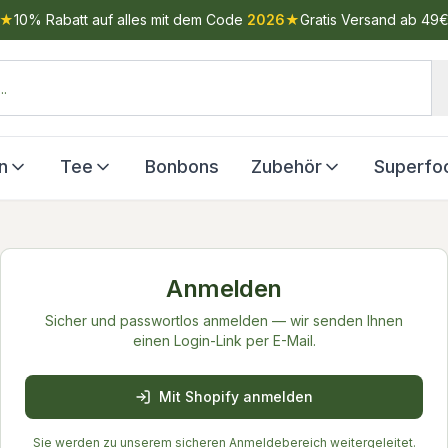
★
10% Rabatt auf alles mit dem Code
2026
★
Gratis Versand ab 49
n
Tee
Bonbons
Zubehör
Superfo
Anmelden
Sicher und passwortlos anmelden — wir senden Ihnen
einen Login-Link per E-Mail.
Mit Shopify anmelden
Sie werden zu unserem sicheren Anmeldebereich weitergeleitet.