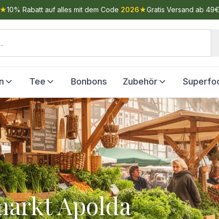
★
10% Rabatt auf alles mit dem Code
2026
★
Gratis Versand ab 49
n
Tee
Bonbons
Zubehör
Superfo
markt Apolda