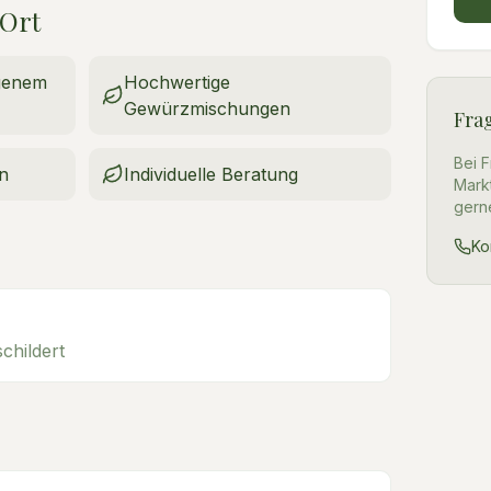
 Ort
igenem
Hochwertige
Gewürzmischungen
Fra
Bei 
n
Individuelle Beratung
Mark
gern
Ko
childert