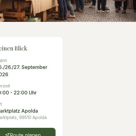
einen Blick
ann
5./26./27. September
026
rzeit
0:00 - 22:00 Uhr
t
arktplatz Apolda
arktplatz, 99510 Apolda
Route planen