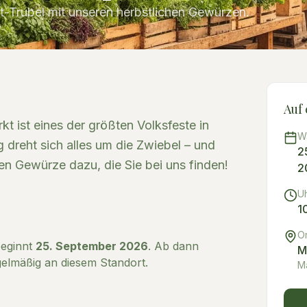
-Trubel mit unseren herbstlichen Gewürzen.
Auf 
t ist eines der größten Volksfeste in
W
 dreht sich alles um die Zwiebel – und
2
en Gewürze dazu, die Sie bei uns finden!
2
Uh
1
Or
eginnt
25. September 2026
. Ab dann
M
gelmäßig an diesem Standort.
M