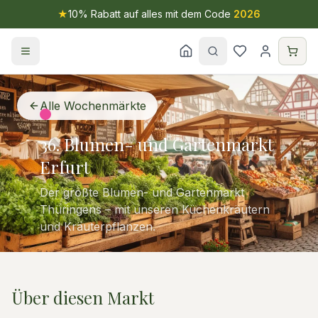
★
10% Rabatt auf alles mit dem Code
2026
Alle Wochenmärkte
36. Blumen- und Gartenmarkt
Erfurt
Der größte Blumen- und Gartenmarkt
Thüringens – mit unseren Küchenkräutern
und Kräuterpflanzen.
Über diesen Markt