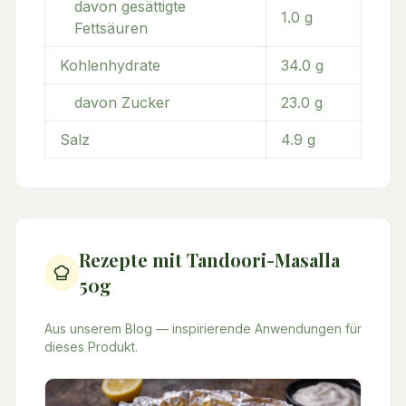
davon gesättigte
1.0
g
Fettsäuren
Kohlenhydrate
34.0
g
davon Zucker
23.0
g
Salz
4.9
g
Rezepte mit
Tandoori-Masalla
50g
Aus unserem Blog — inspirierende Anwendungen für
dieses Produkt.