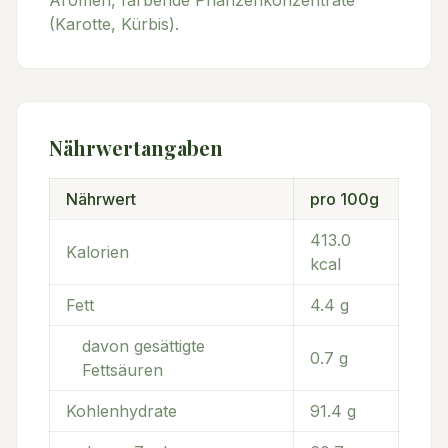
(Karotte, Kürbis).
Nährwertangaben
Nährwert
pro 100g
413.0
Kalorien
kcal
Fett
4.4
g
davon gesättigte
0.7
g
Fettsäuren
Kohlenhydrate
91.4
g