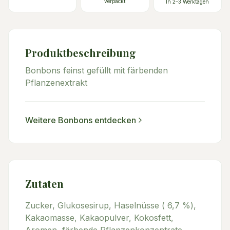
verpackt
In 2–3 Werktagen
Produktbeschreibung
Bonbons feinst gefüllt mit färbenden
Pflanzenextrakt
Weitere
Bonbons
entdecken
Zutaten
Zucker, Glukosesirup, Haselnüsse ( 6,7 %),
Kakaomasse, Kakaopulver, Kokosfett,
Aromen, färbende Pflanzenkonzentrate