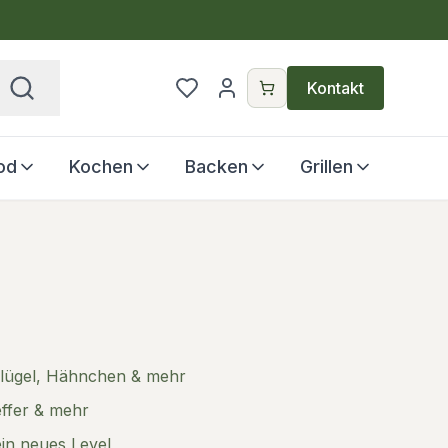
€
Kontakt
od
Kochen
Backen
Grillen
eflügel, Hähnchen & mehr
feffer & mehr
ein neues Level