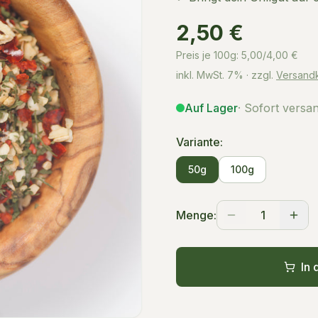
2,50 €
Preis je 100g:
5,00/4,00
€
inkl. MwSt.
7%
· zzgl.
Versand
Auf Lager
· Sofort versa
Variante:
50g
100g
Menge:
1
In 