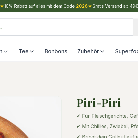
★
10% Rabatt auf alles mit dem Code
2026
★
Gratis Versand ab 49
n
Tee
Bonbons
Zubehör
Superfo
Piri-Piri
✔ Für Fleischgerichte, G
✔ Mit Chillies, Zwiebel, P
✔ Bringt dein Grillgut auf 