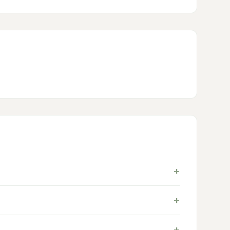
+
+
+