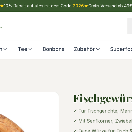
★
10% Rabatt auf alles mit dem Code
2026
★
Gratis Versand ab 49
n
Tee
Bonbons
Zubehör
Superfo
Fischgewür
✔ Für Fischgerichte, Mar
✔ Mit Senfkörner, Zwiebel
✔ Feine Würze für Fisch 