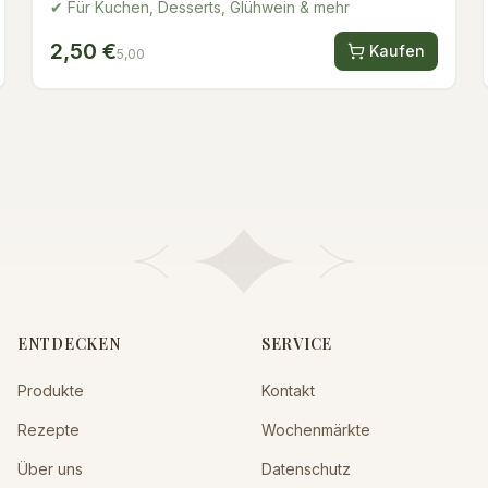
50g
✔ Für Kuchen, Desserts, Glühwein & mehr
2,50 €
Kaufen
5,00
ENTDECKEN
SERVICE
Produkte
Kontakt
Rezepte
Wochenmärkte
Über uns
Datenschutz