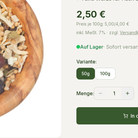
2,50 €
Preis je 100g:
5,00/4,00
€
inkl. MwSt.
7%
· zzgl.
Versand
Auf Lager
· Sofort versa
Variante:
50g
100g
Menge:
1
In 