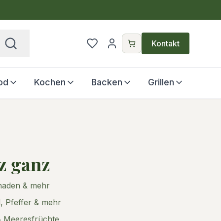
€
Kontakt
od
Kochen
Backen
Grillen
z ganz
inaden & mehr
, Pfeffer & mehr
& Meeresfrüchte