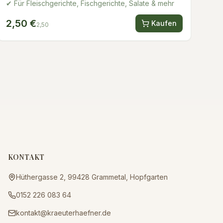
✔ Für Fleischgerichte, Fischgerichte, Salate & mehr
2,50 €
Kaufen
2,50
KONTAKT
Hüthergasse 2, 99428 Grammetal, Hopfgarten
0152 226 083 64
kontakt@kraeuterhaefner.de