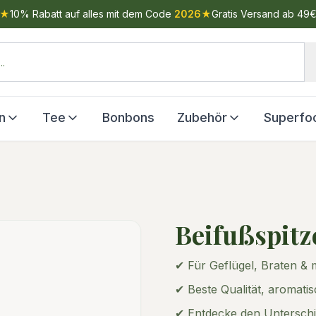
★
10% Rabatt auf alles mit dem Code
2026
★
Gratis Versand ab 49
n
Tee
Bonbons
Zubehör
Superfo
Beifußspitz
✔ Für Geflügel, Braten &
✔ Beste Qualität, aromatis
✔ Entdecke den Unterschi