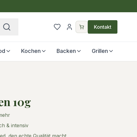
€
Kontakt
od
Kochen
Backen
Grillen
en 10g
 mehr
ch & intensiv
ed, den echte Qualität macht