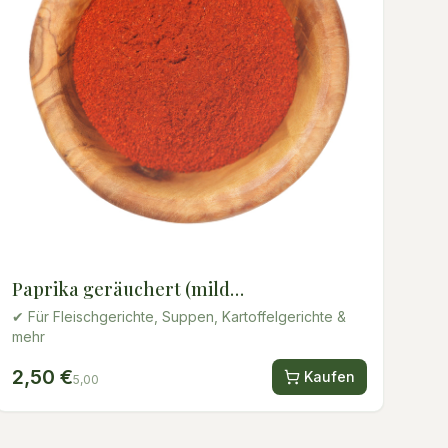
Paprika geräuchert (mild
würzig/edelsüß) 50g
✔ Für Fleischgerichte, Suppen, Kartoffelgerichte &
mehr
2,50 €
Kaufen
5,00