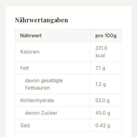
Nährwertangaben
Nährwert
pro 100g
331.0
Kalorien
kcal
Fett
7.1
g
davon gesättigte
1.2
g
Fettsäuren
Kohlenhydrate
53.0
g
davon Zucker
45.0
g
Salz
0.42
g