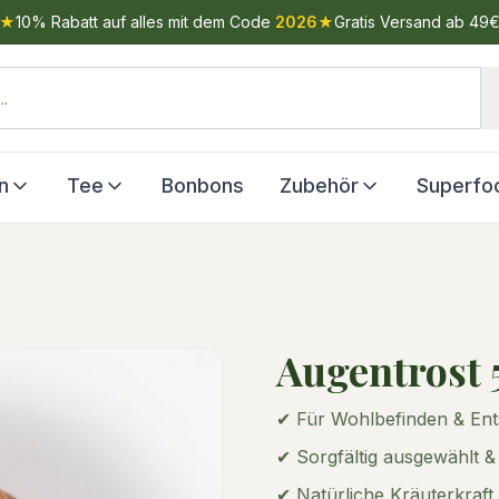
★
10% Rabatt auf alles mit dem Code
2026
★
Gratis Versand ab 49
n
Tee
Bonbons
Zubehör
Superfo
Augentrost 
✔ Für Wohlbefinden & En
✔ Sorgfältig ausgewählt &
✔ Natürliche Kräuterkraft