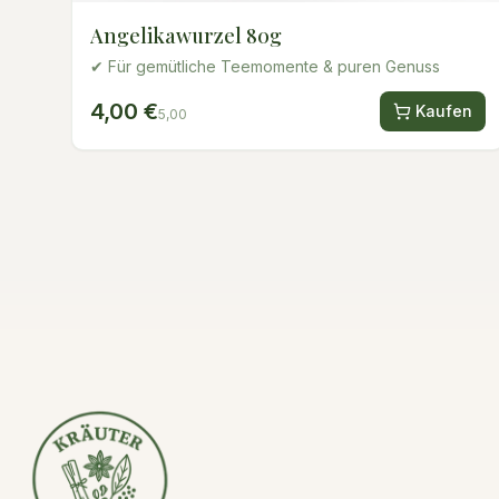
Angelikawurzel 80g
✔ Für gemütliche Teemomente & puren Genuss
4,00 €
Kaufen
5,00