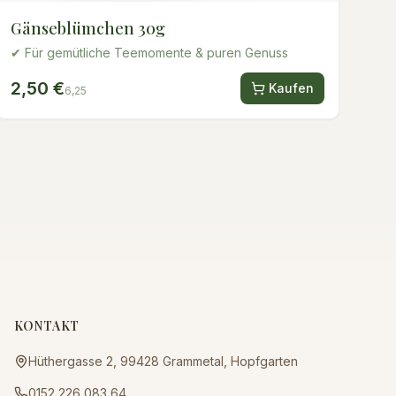
Gänseblümchen 30g
✔ Für gemütliche Teemomente & puren Genuss
2,50 €
Kaufen
6,25
KONTAKT
Hüthergasse 2, 99428 Grammetal, Hopfgarten
0152 226 083 64