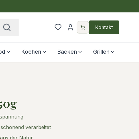
€
Kontakt
od
Kochen
Backen
Grillen
50g
tspannung
 schonend verarbeitet
 aus der Natur