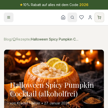
★
10% Rabatt auf alles mit dem Code
2026
Blog
/
Rezepte
/
Halloween Spicy Pumpkin Cocktail (alkoholfrei)
Halloween Spicy Pumpkin
Cocktail (alkoholfrei)
von
Kräuter Häfner
•
27. Januar 2026