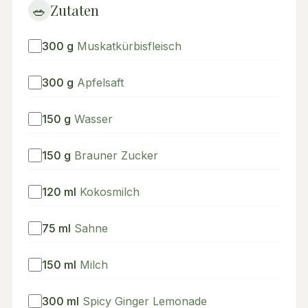
🥗
Zutaten
300
g
Muskatkürbisfleisch
300
g
Apfelsaft
150
g
Wasser
150
g
Brauner Zucker
120
ml
Kokosmilch
75
ml
Sahne
150
ml
Milch
300
ml
Spicy Ginger Lemonade